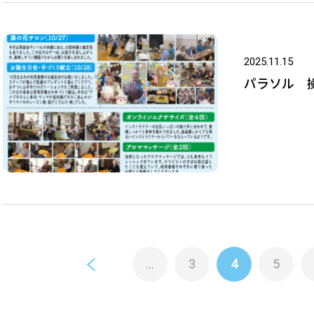
2025.11.15
パラソル 操
...
3
4
5